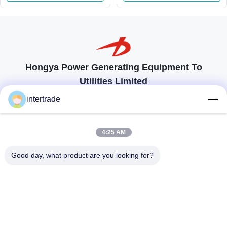
μανομετρικών υψών
στήλης νερού 180m
Hongya Power Generating Equipment To
Utilities Limited
προσαρμοσμένες λύσεις για να ανταποκρίνονται στις απαιτήσεις των
intertrade
πελατών
Επικοινωνήστε
4:25 AM
Χωριό Anxi, πόλη Yuping, νομός Hongya, Κίνα
Good day, what product are you looking for?
86-28-37561966-8:00
intertrade@sclida.com
Ακολουθήστε μας.