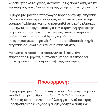
χειροκίνητης λειτουργίας, ανάλογα με τις ειδικές ανάγκες και
προτιμήσεις τους.διασφάλιση της γαλήνης των αγοραστών.
Η μικρο-μίνι μονάδα παραγωγής υδροηλεκτρικής ενέργειας
Pelton είναι ιδανική για διάφορες περιπτώσεις και σενάρια
εφαρμογής.Μπορεί να χρησιμοποιηθεί σε μικρής κλίμακας
υδροηλεκτρικά εργοστάσια για την παραγωγή ηλεκτρικής
ενέργειας από φυσικές πηγές νερού, όπως ποτάμια και
ρυάκιαΕίναι επίσης κατάλληλο για χρήση σε
απομακρυσμένες περιοχές όπου οι παραδοσιακές πηγές
ενέργειας δεν είναι διαθέσιμες ή αναξιόπιστες.
Με ελάχιστη ποσότητα παραγγελίας 1 και χρόνο
παράδοσης 6 μηνών, οι πελάτες μπορούν εύκολα να
αποκτήσουν αυτό το προϊόν υψηλής ποιότητας.
Προσαρμογή:
Η μικρο-μίνι μονάδα παραγωγής υδροηλεκτρικής ενέργειας
του Πέλτον, με αριθμό μοντέλου CJA-2420, είναι μια
αξιόπιστη και αποτελεσματική λύση για την αξιοποίηση
υδροηλεκτρικής ενέργειας.η ανεμογεννήτρια αυτή έχει