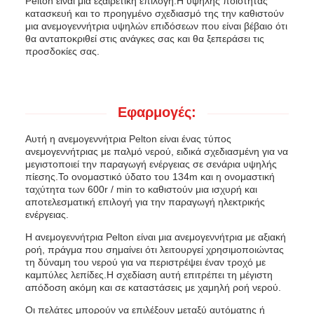
Pelton είναι μια εξαιρετική επιλογή.Η υψηλής ποιότητας
κατασκευή και το προηγμένο σχεδιασμό της την καθιστούν
μια ανεμογεννήτρια υψηλών επιδόσεων που είναι βέβαιο ότι
θα ανταποκριθεί στις ανάγκες σας και θα ξεπεράσει τις
προσδοκίες σας.
Εφαρμογές:
Αυτή η ανεμογεννήτρια Pelton είναι ένας τύπος
ανεμογεννήτριας με παλμό νερού, ειδικά σχεδιασμένη για να
μεγιστοποιεί την παραγωγή ενέργειας σε σενάρια υψηλής
πίεσης.Το ονομαστικό ύδατο του 134m και η ονομαστική
ταχύτητα των 600r / min το καθιστούν μια ισχυρή και
αποτελεσματική επιλογή για την παραγωγή ηλεκτρικής
ενέργειας.
Η ανεμογεννήτρια Pelton είναι μια ανεμογεννήτρια με αξιακή
ροή, πράγμα που σημαίνει ότι λειτουργεί χρησιμοποιώντας
τη δύναμη του νερού για να περιστρέψει έναν τροχό με
καμπύλες λεπίδες.Η σχεδίαση αυτή επιτρέπει τη μέγιστη
απόδοση ακόμη και σε καταστάσεις με χαμηλή ροή νερού.
Οι πελάτες μπορούν να επιλέξουν μεταξύ αυτόματης ή