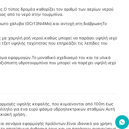
ής.Ο τύπος δρομέα καθορίζει τον αριθμό των αερίων νερού
ιας από το νερό στην τουρμπίνα.
δωτο χάλυβα (0Cr13Ni4Mo).και αντοχή στη διάβρωσηΤο
ής με χαμηλή ροή νερού.καθώς μπορεί να παράγει υψηλή ισχύ
τζετ υψηλής ταχύτητας που επηρεάζει τις λεπίδες του
άσμα εφαρμογών.Το μοναδικό σχεδιασμό του και τα υλικά
αξιόπιστη υδροτουρμπίνα που μπορεί να παρέχει υψηλή ισχύ
εφαρμογές υψηλής κεφαλής, που κυμαίνονται από 100m έως
τάλληλο για ένα ευρύ φάσμα υδροηλεκτρικών σταθμών.Αυτή
ικιακή χρήση..
και σενάρια εφαρμογής προϊόντων.Είναι ιδανικό για χρήση
ν το αποτύπωμα άνθρακα τους και να παράγουν ανανεώσιμη