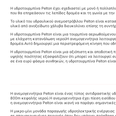
Η υδροτουρμπίνα Pelton έχει σχεδιαστεί με μονό ή πολλαπλ
που θα επηρεάσουν τις λεπίδες δρομέα και τη γωνία με την
Το υλικό του υδραυλικού ανεμοστρόβιλου Pelton είναι κα
υλικό από ανοξείδωτο χάλυβα διευκολύνει επίσης τη συντήρ
Η υδροτουρμπίνα Pelton είναι μια τουρμπίνα αεριωθούμενου
με ελάχιστη κατανάλωση νερούΗ ανεμογεννήτρια λειτουργεί
δρομέα.Αυτό δημιουργεί μια περιστρεφόμενη κίνηση που οδη
Η υδροτουρμπίνα Pelton είναι μια αξιόπιστη και αποδοτική
υψηλής ποιότητας εξασφαλίζουν ότι μπορεί να λειτουργεί σ
σε ένα ευρύ φάσμα συνθηκών, η υδροτουρμπίνα Pelton είναι 
Η ανεμογεννήτρια Pelton είναι ένας τύπος αντιδραστικής 
800m κεφαλής νερού.Η ανεμογεννήτρια έχει πίεση εισόδου
η ανεμογεννήτρια Pelton είναι ικανή να παράγει σημαντικές
Η μικρο-μίνι μονάδα παραγωγής υδροηλεκτρικής ενέργειας Pe
σε απομακρυσμένες περιοχές όπου δεν υπάρχει πρόσβαση σ