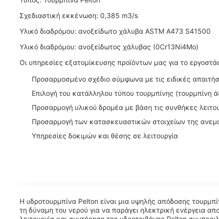
Σχεδιαστική εκκένωση: 0,385 m3/s
Υλικό διαδρόμου: ανοξείδωτο χάλυβα ASTM A473 S41500
Υλικό διαδρόμου: ανοξείδωτος χάλυβας (0Cr13Ni4Mo)
Οι υπηρεσίες εξατομίκευσης προϊόντων μας για το εργοστάσ
Προσαρμοσμένο σχέδιο σύμφωνα με τις ειδικές απαιτήσ
Επιλογή του κατάλληλου τύπου τουρμπίνης (τουρμπίνη ά
Προσαρμογή υλικού δρομέα με βάση τις συνθήκες λειτο
Προσαρμογή των κατασκευαστικών στοιχείων της ανεμο
Υπηρεσίες δοκιμών και θέσης σε λειτουργία
Η υδροτουρμπίνα Pelton είναι μια υψηλής απόδοσης τουρμπί
τη δύναμη του νερού για να παράγει ηλεκτρική ενέργεια απ
λειτουργία και συντήρηση της υδροτριβάνης Pelton.συμπε