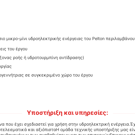
ιο μικρο-μίνι υδροηλεκτρικής ενέργειας του Pelton περιλαμβάνου
εις του έργου
ξονας ροής ή υδροτουρμπίνη αντίδρασης)
υργίας
γεννήτριας σε συγκεκριμένο χώρο του έργου
Υποστήριξη και υπηρεσίες:
να που έχει σχεδιαστεί για χρήση στην υδροηλεκτρική ενέργεια.Έχ
οτελεσματικά και αξιόπισταΗ ομάδα τεχνικής υποστήριξης μας είν
ριλαμβανομένων των αναβαθμίσεων και των επισκευώνΕπικοινωνήστ