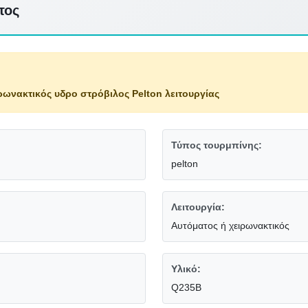
τος
ρωνακτικός υδρο στρόβιλος Pelton λειτουργίας
Τύπος τουρμπίνης:
pelton
Λειτουργία:
Αυτόματος ή χειρωνακτικός
Υλικό:
Q235B