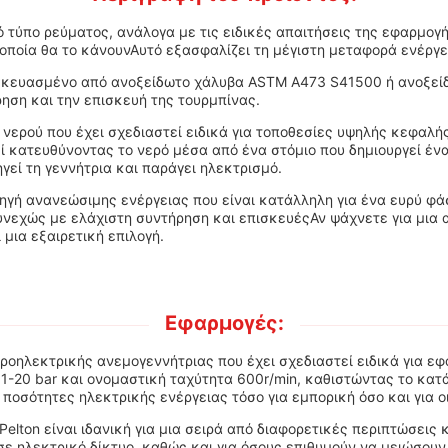
ό τύπο ρεύματος, ανάλογα με τις ειδικές απαιτήσεις της εφαρμογ
 οποία θα το κάνουνΑυτό εξασφαλίζει τη μέγιστη μεταφορά ενέργε
τασκευασμένο από ανοξείδωτο χάλυβα ASTM A473 S41500 ή ανοξεί
ηση και την επισκευή της τουρμπίνας.
 νερού που έχει σχεδιαστεί ειδικά για τοποθεσίες υψηλής κεφαλ
 κατευθύνοντας το νερό μέσα από ένα στόμιο που δημιουργεί ένα 
γεί τη γεννήτρια και παράγει ηλεκτρισμό.
 πηγή ανανεώσιμης ενέργειας που είναι κατάλληλη για ένα ευρύ φ
υνεχώς με ελάχιστη συντήρηση και επισκευέςΑν ψάχνετε για μια 
μια εξαιρετική επιλογή.
Εφαρμογές:
υδροηλεκτρικής ανεμογεννήτριας που έχει σχεδιαστεί ειδικά για 
 1-20 bar και ονομαστική ταχύτητα 600r/min, καθιστώντας το κα
 ποσότητες ηλεκτρικής ενέργειας τόσο για εμπορική όσο και για ο
lton είναι ιδανική για μια σειρά από διαφορετικές περιπτώσεις 
ε ηλεκτρικό δίκτυο, καθώς και για όσους επιθυμούν να μειώσου