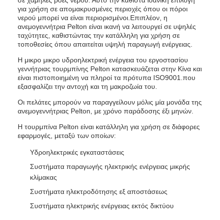
σε χαμηλές ροές νερού. Αυτό την καθιστά ιδανική επιλογή
για χρήση σε απομακρυσμένες περιοχές όπου οι πόροι
νερού μπορεί να είναι περιορισμένοι.Επιπλέον, η
ανεμογεννήτρια Pelton είναι ικανή να λειτουργεί σε υψηλές
ταχύτητες, καθιστώντας την κατάλληλη για χρήση σε
τοποθεσίες όπου απαιτείται υψηλή παραγωγή ενέργειας.
Η μικρο μικρο υδροηλεκτρική ενέργεια του εργοστασίου
γεννήτριας τουρμπίνης Pelton κατασκευάζεται στην Κίνα και
είναι πιστοποιημένη να πληροί τα πρότυπα ISO9001.που
εξασφαλίζει την αντοχή και τη μακροζωία του.
Οι πελάτες μπορούν να παραγγείλουν μόλις μία μονάδα της
ανεμογεννήτριας Pelton, με χρόνο παράδοσης έξι μηνών.
Η τουρμπίνα Pelton είναι κατάλληλη για χρήση σε διάφορες
εφαρμογές, μεταξύ των οποίων:
Υδροηλεκτρικές εγκαταστάσεις
Συστήματα παραγωγής ηλεκτρικής ενέργειας μικρής
κλίμακας
Συστήματα ηλεκτροδότησης εξ αποστάσεως
Συστήματα ηλεκτρικής ενέργειας εκτός δικτύου