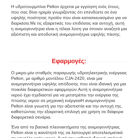
Η υδροτουρμπίνα Pelton έρχεται με εγγύηση ενός έτους,
που σας δίνει ηρεμία γνωρίζοντας ότι επενδύετε σε ένα
υψηλής ποιότητας προϊόν που είναι κατασκευασμένο για να
διαρκέσει.Με τις εξαιρετικές του επιδόσεις και αντοχή, αυτή
η ανεμογεννήτρια είναι η τέλεια λύση για όποιον αναζητά μια
αξιόπιστη και αποδοτική ανεμογεννήτρια υψηλής πίεσης.
Εφαρμογές:
Ο μικρο-μίνι σταθμός παραγωγής υδροηλεκτρικής ενέργειας
Pelton, με αριθμό μοντέλου CJA-2420, είναι μια
ανεμογεννήτρια υψηλής απόδοσης που είναι ιδανική για μια
ποικιλία διαφορετικών εφαρμογών.Αυτή η ανεμογεννήτρια
νερού έχει σχεδιαστεί για να μετατρέπει την ενέργεια της
πτώσης νερού σε μηχανική ενέργειαΗ ανεμογεννήτρια
Pelton είναι γνωστή για την αξιοπιστία και την αντοχή της,
καθιστώντας την εξαιρετική επιλογή για χρήση σε διάφορα
διαφορετικά σενάρια.
Ένα από τα βασικά πλεονεκτήματα της ανεμογεννήτριας
Pelton είναι η ικανότητά της να λειτουργεί αποτελεσματικά