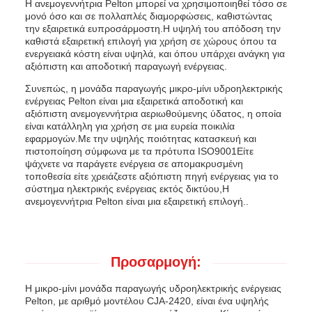
Η ανεμογεννήτρια Pelton μπορεί να χρησιμοποιηθεί τόσο σε
μονό όσο και σε πολλαπλές διαμορφώσεις, καθιστώντας
την εξαιρετικά ευπροσάρμοστη.Η υψηλή του απόδοση την
καθιστά εξαιρετική επιλογή για χρήση σε χώρους όπου τα
ενεργειακά κόστη είναι υψηλά, και όπου υπάρχει ανάγκη για
αξιόπιστη και αποδοτική παραγωγή ενέργειας.
Συνεπώς, η μονάδα παραγωγής μικρο-μίνι υδροηλεκτρικής
ενέργειας Pelton είναι μια εξαιρετικά αποδοτική και
αξιόπιστη ανεμογεννήτρια αεριωθούμενης ύδατος, η οποία
είναι κατάλληλη για χρήση σε μια ευρεία ποικιλία
εφαρμογών.Με την υψηλής ποιότητας κατασκευή και
πιστοποίηση σύμφωνα με τα πρότυπα ISO9001Είτε
ψάχνετε να παράγετε ενέργεια σε απομακρυσμένη
τοποθεσία είτε χρειάζεστε αξιόπιστη πηγή ενέργειας για το
σύστημα ηλεκτρικής ενέργειας εκτός δικτύου,Η
ανεμογεννήτρια Pelton είναι μια εξαιρετική επιλογή..
Προσαρμογή:
Η μικρο-μίνι μονάδα παραγωγής υδροηλεκτρικής ενέργειας
Pelton, με αριθμό μοντέλου CJA-2420, είναι ένα υψηλής