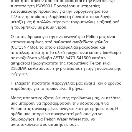
ποιότητας προϊόν που κατασκευάζεται στην Κίνα και έχει
πιστοποίηση ISO9001.Προσφέρουμε υπηρεσίες
εξατομίκευσης προϊόντων για την υδρογεννήτρια του
Πέλτον, η οποία περιλαμβάνει τη δυνατότητα επιλογής
μεταξύ μιας ή πολλών στροφών τουρμπινών με αξιακή ροή
ή τουρμπινών με ρεύμα νερού.
Ο τύπος δρομέα για την ανεμογεννήτρια Pelton μας είναι
κατασκευασμένος από ανθεκτικό ανοξείδωτο χάλυβα
(0Cr13Ni4Mo), το οποίο εξασφαλίζει μακροζωία και
αποτελεσματικότητα.Το υλικό τρέχου είναι επίσης διαθέσιμο
σε ανοξείδωτο χάλυβα ASTM A473 S41500 κατόπιν
αιτήματοςΗ χωρητικότητα της τουρμπίνας Pelton είναι
2150kW, καθιστώντας την μια αξιόπιστη πηγή ανανεώσιμης
ενέργειας.
Η ελάχιστη ποσότητα παραγγελίας μας είναι 1, και ο χρόνος
παράδοσης για το προϊόν είναι 6 μήνες.
Με τις υπηρεσίες εξατομίκευσης προϊόντων μας, οι πελάτες
μας μπορούν να προσαρμόσουν την υδροτουρμπίνα
Pelton στις συγκεκριμένες ανάγκες και προτιμήσεις τους.Η
ομάδα μας μπορεί να συνεργαστεί μαζί σας για να
δημιουργήσει ένα Pelton Water Wheel που να
ανταποκρίνεται στις απαιτήσεις σας..