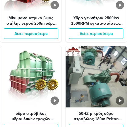
Μίνι μανομετρικό ύψος
Υδρο γεννήτρια 2500kw
στήλης νερού 250m υδρο
1500RPM εγκαταστάσεων
στρόβιλος 60HZ Pelton από
παραγωγής ενέργειας HPP
Δείτε περισσότερα
Δείτε περισσότερα
το στρόβιλο ροδών Gird
Pelton με 1 ακροφύσιο
500RPM Pelton
υδρο στρόβιλος
50HZ μικρός υδρο
υδραυλικών τροχών
στρόβιλος 180m Pelton
στροβίλων 550Kw 750kw
μανομετρικό ύψος στήλης