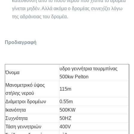
κατεύθυνση από το ποσό νερού που χτυπά το δρομέα
γίνεται μηδέν. Αλλά ακόμα ο δρομέας συνεχίζει λόγω
της αδράνειας του δρομέα.
Προδιαγραφή
υδρο γεννήτρια τουρμπίνας
Όνομα
500kw Pelton
Μανομετρικό ύψος
115m
στήλης νερού
Διάμετροι δρομέων
0.55m
Ικανότητα
500KW
Συχνότητα
50HZ
Τάση γεννητριών
400V