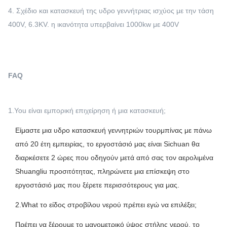
4. Σχέδιο και κατασκευή της υδρο γεννήτριας ισχύος με την τάση
400V, 6.3KV. η ικανότητα υπερβαίνει 1000kw με 400V
FAQ
1.You είναι εμπορική επιχείρηση ή μια κατασκευή;
Είμαστε μια υδρο κατασκευή γεννητριών τουρμπίνας με πάνω
από 20 έτη εμπειρίας, το εργοστάσιό μας είναι Sichuan θα
διαρκέσετε 2 ώρες που οδηγούν μετά από σας τον αερολιμένα
Shuangliu προσιτότητας, πληρώνετε μια επίσκεψη στο
εργοστάσιό μας που ξέρετε περισσότερους για μας.
2.What το είδος στροβίλου νερού πρέπει εγώ να επιλέξει;
Πρέπει να ξέρουμε το μανομετρικό ύψος στήλης νερού, το