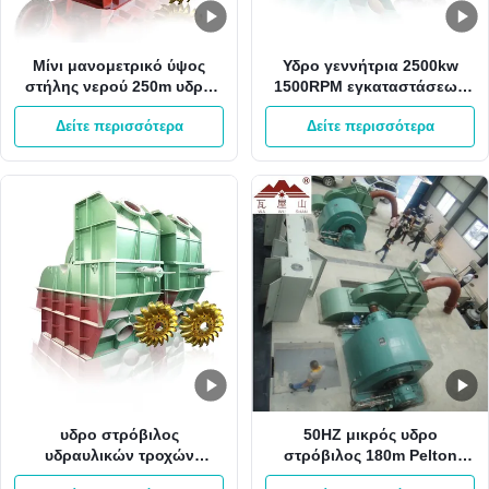
Μίνι μανομετρικό ύψος
Υδρο γεννήτρια 2500kw
στήλης νερού 250m υδρο
1500RPM εγκαταστάσεων
στρόβιλος 60HZ Pelton από
παραγωγής ενέργειας HPP
Δείτε περισσότερα
Δείτε περισσότερα
το στρόβιλο ροδών Gird
Pelton με 1 ακροφύσιο
500RPM Pelton
υδρο στρόβιλος
50HZ μικρός υδρο
υδραυλικών τροχών
στρόβιλος 180m Pelton
στροβίλων 550Kw 750kw
μανομετρικό ύψος στήλης