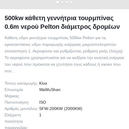
500kw κάθετη γεννήτρια τουρμπίνας
0.6m νερού Pelton διάμετρος δρομέων
Κάθετη υδρο γεννήτρια τουρμπίνας 500kw Pelton για τις
εγκαταστάσεις υδρο παραγωγής ενέργειας μικροϋπολογιστών
επισκόπηση 1. Ακροφύσιο και ρυθμίζοντας ρύθμιση ροής (λόγχη)
Το ακροφύσιο χρησιμοποιείται για να αυξήσει την κινητική ενέργεια
του νερού που πρόκειται να χτυπήσει τους κάδους ή vanes που
συν...
Τόπος καταγωγής:
Κίνα
Επωνυμία
WaWuShan
Μάρκας:
Πιστοποίηση:
ISO
Αριθμός μοντέλου:
SFW-200KW (2000KW)
Ελάχιστη
1
ποσότητα
παραγγελίας: