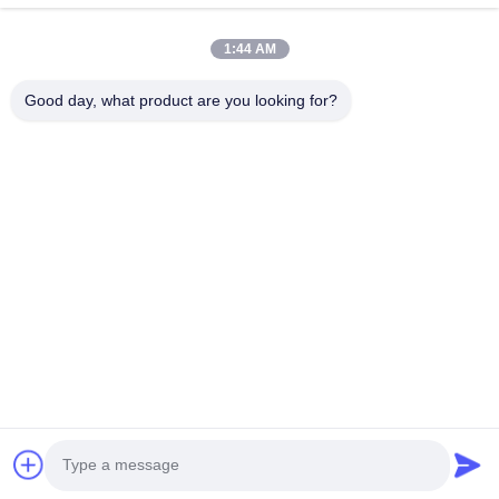
Επικοινωνήστε
1:44 AM
Χωριό Anxi, πόλη Yuping, νομός Hongya, Κίνα
Good day, what product are you looking for?
86-28-37561966-8:00
intertrade@sclida.com
Ακολουθήστε μας.
Γρήγοροι Σύνδεσμοι
Σπίτι
Προϊόντα
Περίπου εμείς
Γύρος εργοστασίων
Ποιοτικός έλεγχος
Μας ελάτε σε επαφή με
Ζητήστε ένα απόσπασμα
Ειδήσεις
Copyright © 2022-2026 Hongya Power Generating Equipment To Utilities
Limited. Όλα τα δικαιώματα διατηρούνται.