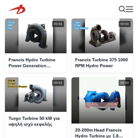
00:03
00:03
Francis Hydro Turbine
Francis Turbine 375 1000
Power Generation
RPM Hydro Power
Solution
00:03
00:33
Turgo Turbine 50 kW για
υψηλή ισχύ κεφαλής
20-200m Head Francis
Hydro Turbine με 1.8