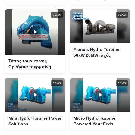
M3/s Outlet Flow Rate και
50 M-120m ονομαστική
κεφαλή
00:34
00:03
Francis Hydro Turbine
50kW 20MW Ισχύς
Τύπος τουρμπίνης
Οριζόντια τουρμπίνη
Francis Οδηγός από
ανοξείδωτο χάλυβα Vane
Francis Υδραυλική
00:03
00:03
τουρμπίνη
Mini Hydro Turbine Power
Micro Hydro Turbine
Solutions
Powered Your Eeds