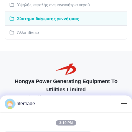
Υψηλής κεφαλής ανεμογεννήτρια νερού
Σύστημα διέγερσης γεννήτριας
Άλλα Βίντεο
Hongya Power Generating Equipment To
Utilities Limited
προσαρμοσμένες λύσεις για να ανταποκρίνονται στις απαιτήσεις των
πελατών
intertrade
Επικοινωνήστε
3:19 PM
Χωριό Anxi, πόλη Yuping, νομός Hongya, Κίνα