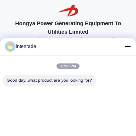
Hongya Power Generating Equipment To
Utilities Limited
προσαρμοσμένες λύσεις για να ανταποκρίνονται στις απαιτήσεις των
πελατών
intertrade
Επικοινωνήστε
11:06 PM
Χωριό Anxi, πόλη Yuping, νομός Hongya, Κίνα
Good day, what product are you looking for?
86-28-37561966-8:00
intertrade@sclida.com
Ακολουθήστε μας.
Γρήγοροι Σύνδεσμοι