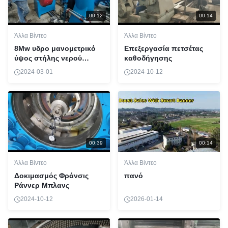
00:12
00:14
Άλλα Βίντεο
Άλλα Βίντεο
8Mw υδρο μανομετρικό
Επεξεργασία πετσέτας
ύψος στήλης νερού
καθοδήγησης
γεννητριών τουρμπίνας
2024-03-01
2024-10-12
800kw του Francis 65m
00:39
00:14
Άλλα Βίντεο
Άλλα Βίντεο
Δοκιμασμός Φράνσις
πανό
Ράννερ Μπλανς
2024-10-12
2026-01-14