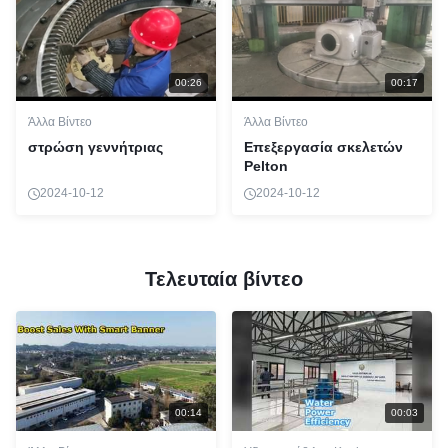
00:26
00:17
Άλλα Βίντεο
Άλλα Βίντεο
στρώση γεννήτριας
Επεξεργασία σκελετών
Pelton
2024-10-12
2024-10-12
Τελευταία βίντεο
00:14
00:03