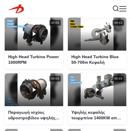
00:03
00:03
High Head Turbine Power
High Head Turbine Blue
1000RPM
50-700m Κεφαλή
00:03
00:03
Παραγωγή ισχύος
Υψηλής κεφαλής
υδροστροβίλου υψηλής
τουρμπίνα 1400KW από
κεφαλής
ανοξείδωτο χάλυβα Ισχύς