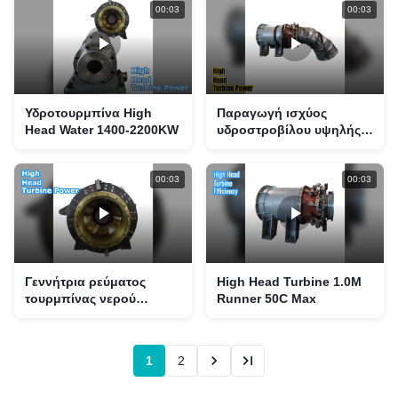
00:03
00:03
Υδροτουρμπίνα High
Παραγωγή ισχύος
Head Water 1400-2200KW
υδροστροβίλου υψηλής
κεφαλής
00:03
00:03
Γεννήτρια ρεύματος
High Head Turbine 1.0M
τουρμπίνας νερού
Runner 50C Max
υψηλής κεφαλής
1
2