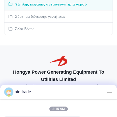
Υψηλής κεφαλής ανεμογεννήτρια νερού
Σύστημα διέγερσης γεννήτριας
Άλλα Βίντεο
Hongya Power Generating Equipment To
Utilities Limited
προσαρμοσμένες λύσεις για να ανταποκρίνονται στις απαιτήσεις των
πελατών
intertrade
Επικοινωνήστε
8:15 AM
Χωριό Anxi, πόλη Yuping, νομός Hongya, Κίνα