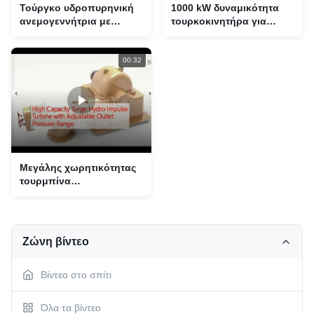
Τούργκο υδροπυρηνική
1000 kW δυναμικότητα
ανεμογεννήτρια με
τουρκοκινητήρα για
ελάχιστη περιβαλλοντική
ελάχιστη περιβαλλοντική
επίδραση και ταχύτητα
επίπτωση και ισχύ
λειτουργίας 1000 σ/δ
00:32
3000 σ/δ
Μεγάλης χωρητικότητας
τουρμπίνα
υδροπυρηνικών παλμών
με ρυθμιζόμενο εύρος
πίεσης εξόδου
Ζώνη βίντεο
Βίντεο στο σπίτι
Όλα τα βίντεο