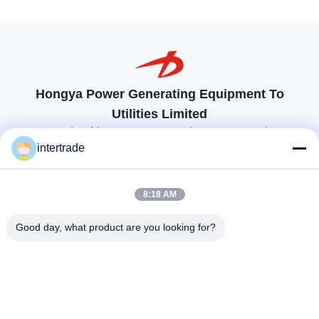
Hongya Power Generating Equipment To
Utilities Limited
προσαρμοσμένες λύσεις για να ανταποκρίνονται στις απαιτήσεις των
πελατών
intertrade
Επικοινωνήστε
8:18 AM
Χωριό Anxi, πόλη Yuping, νομός Hongya, Κίνα
Good day, what product are you looking for?
86-28-37561966-8:00
intertrade@sclida.com
Ακολουθήστε μας.