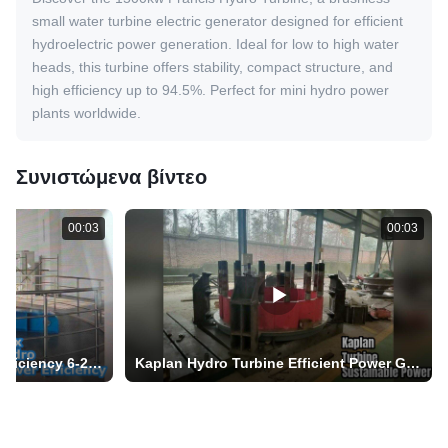
small water turbine electric generator designed for efficient
hydroelectric power generation. Ideal for low to high water
heads, this turbine offers stability, compact structure, and
high efficiency up to 94.5%. Perfect for mini hydro power
plants worldwide.
Συνιστώμενα βίντεο
00:03
00:03
Hydro Power Turbine Max Efficiency 6-20KV
Kaplan Hydro Turbine Efficient Power Generation