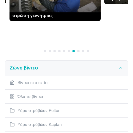
στρώση γεννήτριας
Ζώνη βίντεο
Βίντεο στο σπίτι
Όλα τα βίντεο
Υδρο στρόβιλος Pelton
Υδρο στρόβιλος Kaplan