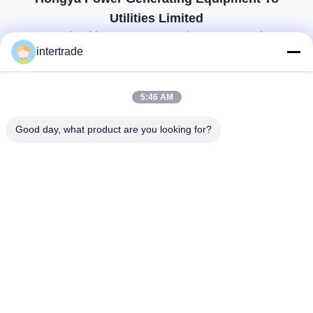
Utilities Limited
προσαρμοσμένες λύσεις για να ανταποκρίνονται στις απαιτήσεις των
πελατών
intertrade
Επικοινωνήστε
5:46 AM
Χωριό Anxi, πόλη Yuping, νομός Hongya, Κίνα
Good day, what product are you looking for?
86-28-37561966-8:00
intertrade@sclida.com
Ακολουθήστε μας.
Γρήγοροι Σύνδεσμοι
Σπίτι
Προϊόντα
Περίπου εμείς
Γύρος εργοστασίων
Ποιοτικός έλεγχος
Μας ελάτε σε επαφή με
Ζητήστε ένα απόσπασμα
Ειδήσεις