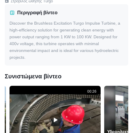
Στρόβιλος ώθησης Turgo
Περιγραφή βίντεο
Discover the Brushless Excitation Turgo Impulse Turbine, a
high-efficiency solution for generating clean energy with
power output ranging from 1 KW to 100 KW. Designed for
400v voltage, this turbine operates with minimal
environmental impact and is ideal for various hydroelectric
projects.
Συνιστώμενα βίντεο
4
00:26