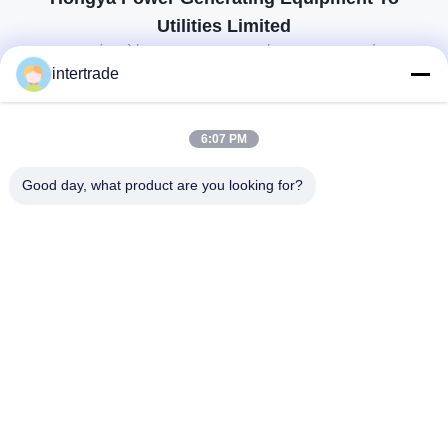
Utilities Limited
προσαρμοσμένες λύσεις για να ανταποκρίνονται στις απαιτήσεις των
πελατών
intertrade
Επικοινωνήστε
6:07 PM
Χωριό Anxi, πόλη Yuping, νομός Hongya, Κίνα
Good day, what product are you looking for?
86-28-37561966-8:00
intertrade@sclida.com
Ακολουθήστε μας.
Γρήγοροι Σύνδεσμοι
Σπίτι
Προϊόντα
Περίπου εμείς
Γύρος εργοστασίων
Ποιοτικός έλεγχος
Μας ελάτε σε επαφή με
Ζητήστε ένα απόσπασμα
Ειδήσεις